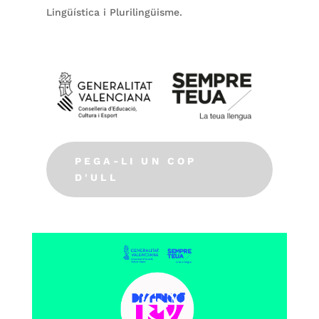
Lingüística i Plurilingüisme.
PEGA-LI UN COP
D'ULL