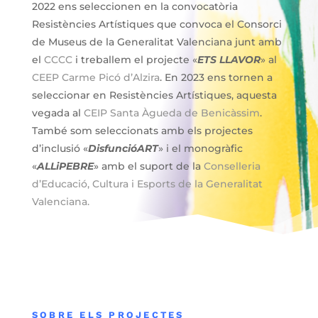
2022 ens seleccionen en la convocatòria
Resistències Artístiques que convoca el Consorci
de Museus de la Generalitat Valenciana junt amb
el
CCCC
i treballem el projecte «
ETS LLAVOR
» al
CEEP Carme Picó d’Alzira
. En 2023 ens tornen a
seleccionar en Resistències Artístiques, aquesta
vegada al
CEIP Santa Àgueda de Benicàssim
.
També som seleccionats amb els projectes
d’inclusió «
DisfuncióART
» i el monogràfic
«
ALLiPEBRE
» amb el suport de la
Conselleria
d’Educació, Cultura i Esports de la Generalitat
Valenciana
.
SOBRE ELS PROJECTES