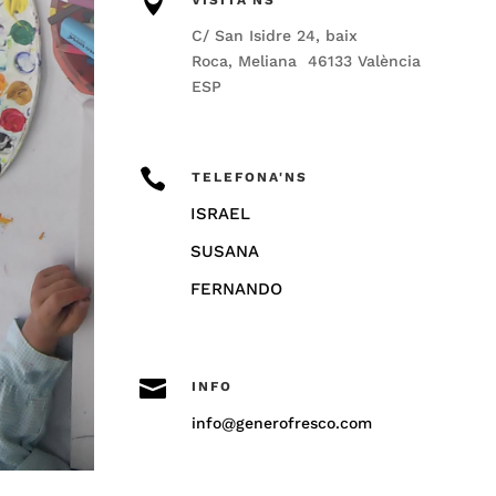

VISITA'NS
C/ San Isidre 24, baix
Roca, Meliana 46133 València
ESP

TELEFONA'NS
ISRAEL
SUSANA
FERNANDO

INFO
info@generofresco.com