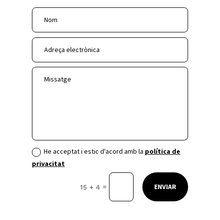
He acceptat i estic d'acord amb la
política de
privacitat
ENVIAR
=
15 + 4