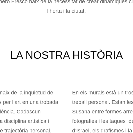
nero Fresco naix de la necessitat de crear dinàmiques cu
l’horta i la ciutat.
LA NOSTRA HISTÒRIA
aix de la inquietud de
En els murals està un tro
 per l’art en una trobada
treball personal. Estan le
alència. Cadascun
Susana entre formes arre
 disciplina artística i
fotografies i les taques d
 trajectòria personal.
d’Israel, els grafismes i la