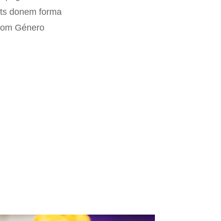
nts donem forma
 som Género