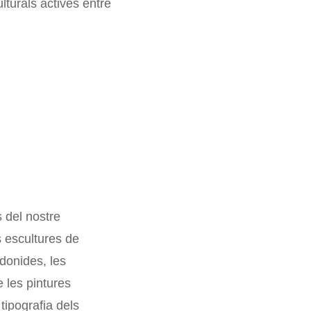
lturals actives entre
s del nostre
s escultures de
donides, les
e les pintures
 tipografia dels