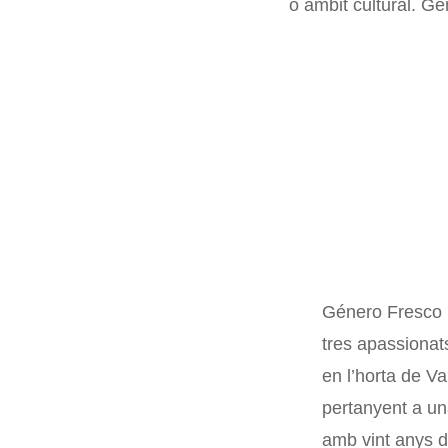
o àmbit cultural. Gé
Género Fresco n
tres apassionats
en l’horta de V
pertanyent a una
amb vint anys de