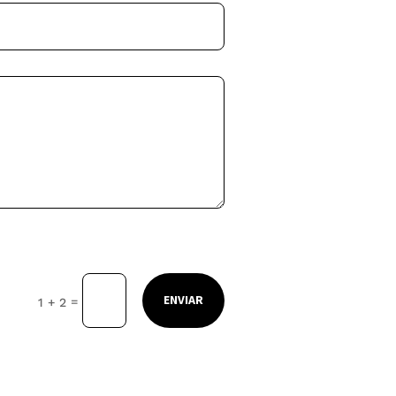
ENVIAR
=
1 + 2