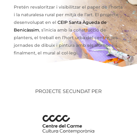
Pretén revaloritzar i visibilitzar el paper de l’horta
i la naturalesa rural per mitjà de l’art. El projecte
desenvolupat en el
CEIP Santa Àgueda de
Benicàssim
, s’inicia amb la construcció de
planters, el treball en l’hort urbà del centre, les
jornades de dibuix i pintura amb els alumnes, i
finalment, el mural al col·legi.
PROJECTE SECUNDAT PER