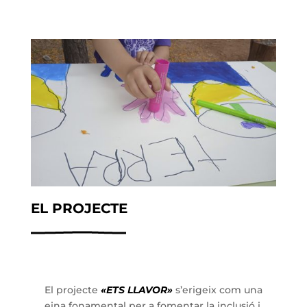
EL PROJECTE
El projecte
«ETS LLAVOR»
s’erigeix com una
eina fonamental per a fomentar la inclusió i