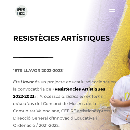
RESISTÈCIES ARTÍSTIQUES
“
ETS LLAVOR 2022-2023
”
Ets Llavor
és un projecte educatiu seleccionat en
la convocatòria de «
Resistències Artístiques
2022-2023
» ;
Processos artístics en entorns
educatius
del Consorci de Museus de la
Comunitat Valenciana, CEFIRE artisticoexpressiu i
Direcció General d’Innovació Educativa i
Ordenació / 2021-2022.