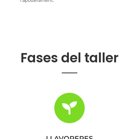
l’apoderament.
Fases del taller

LLAVORERES